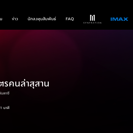
่น
ข่าว
นักลงทุนสัมพันธ์
FAQ
คตรคนล่าสุสาน
ฟนตาซี
1 นาที