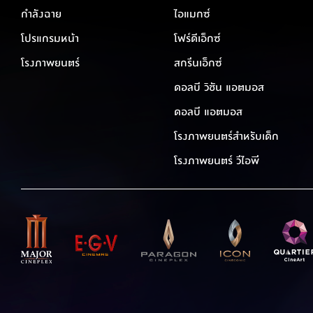
กำลังฉาย
ไอแมกซ์
โปรแกรมหน้า
โฟร์ดีเอ็กซ์
โรงภาพยนตร์
สกรีนเอ็กซ์
ดอลบี วิชัน แอตมอส
ดอลบี แอตมอส
โรงภาพยนตร์สำหรับเด็ก
โรงภาพยนตร์ วีไอพี