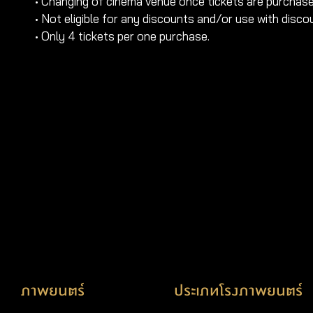
• Changing of cinema venue once tickets are purchase
• Not eligible for any discounts and/or use with disc
• Only 4 tickets per one purchase.
ภาพยนตร์
ประเภทโรงภาพยนตร์