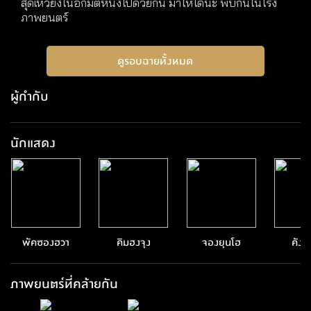
สุดเหวี่ยงในอีกมิติหนึ่งไปด้วยกัน มาให้ได้นะ พบกันในโรง
ภาพยนตร์
ดูรอบฉายทั้งหมด
ผู้กำกับ
นักแสดง
พัคซองฮวา
คิมฮงจุง
จองยุนโฮ
คังย
ภาพยนตร์ที่คล้ายกัน