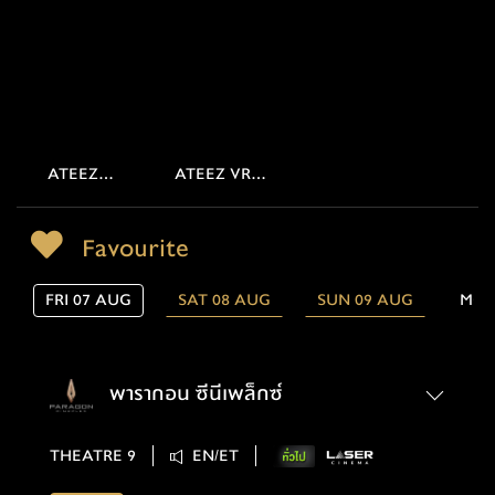
ATEEZ
ATEEZ VR
WORLD TOUR
CONCERT
TOWARDS
LIGHT THE
Favourite
THE LIGHT
WAY
WILL TO
FRI 07 AUG
SAT 08 AUG
SUN 09 AUG
MON
POWER
พารากอน ซีนีเพล็กซ์
THEATRE 9
EN/ET