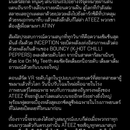
มนตร์สะกด หนุ่มๆ เดินร่อนเร่ไปอย่างไร้จุดหมายผ่านดิน
แดนอันรกร้างเลือนรางเหมือนความฝัน สู่โลกที่กำลังล่ม
สลายและถูกแผดเผาด้วยเปลวเพลิงไปยังดาร์กซิตีที่ปกคลุม
ด้วยหมอกหนาทึบ แล้วพลังลึกลับก็ไล่ล่า ATEEZ พวกเขา
ต้องสู้เพื่อตามหา ATINY
สัมผัสประสบการณ์ความสนุกที่ทุกวินาทีคือความเข้มข้นสุด
มันส์ เริ่มด้วย INCEPTION ระเบิดพลังแห่งอิสรภาพแล้วต่อ
ด้วยพลังเกินต้านของ BOUNCY (K-HOT CHILLI
PEPPERS) เพลงฮิตระดับโลก จากนั้นสาดคาริสมาเน้นๆ
ด้วย Ice On My Teeth คมชัดจัดเต็มเหนือระดับ เต็มตาเต็ม
อารมณ์ด้วยกันบนจอใหญ่
คอนเสิร์ต VR ระดับโลกในรูปแบบภาพยนตร์ที่สะกดสายตาผู้
ชมมาแล้วทั่วโลก วันนี้ปรับโฉมใหม่เพื่อฉายในโรง
ภาพยนตร์โดยเฉพาะ พบกับการแสดงอันทรงพลังของ
ATEEZ ที่จะกลับมาโลดแล่นบนจออีกครั้งอย่างยิ่งใหญ่
พร้อมฟุตเทจเบื้องหลังสุดเอกซ์คลูซีฟเฉพาะในโรงภาพยนตร์
ที่ไม่เคยเปิดเผยที่ไหนมาก่อน
เรื่องราวนี้จะจบลงได้อย่างสมบูรณ์แบบก็ต่อเมื่อพวกเราทุก
คนมารวมตัวกันครบเท่านั้น ATEEZ ขอเชิญทุกคนมาสนุก