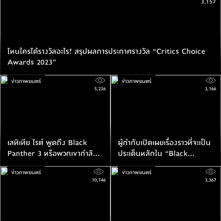
3,157
ไหนใครได้รางวัลอะไร? สรุปผลการประกาศรางวัล “Critics Choice
Awards 2023”
ข่าวภาพยนตร์
ข่าวภาพยนตร์
5,226
3,166
เลทิเทีย ไรต์ พูดถึง Black
ผู้กำกับเปิดเผยเรื่องราวที่จะเป็น
Panther 3 หรือพวกเขากำลัง
ประเด็นหลักใน “Black
เดินหน้าสร้างภาคต่อแล้ว?
Panther: Wakanda
ข่าวภาพยนตร์
ข่าวภาพยนตร์
Forever” ก่อนที่จะเกิดเหตุน่า
10,746
3,367
สลดขึ้นกับนักแสดงนำ