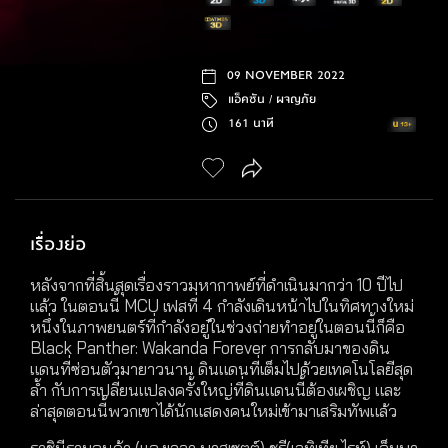
09 NOVEMBER 2022
แอ็คชัน /
ผจญภัย
161 นาที
เรื่องย่อ
หลังจากที่สิ้นสุดเรื่องราวมหากาพย์ที่ดำเนินมากว่า 10 ปีไป
แล้ว ในตอนนี้ MCU เฟสที่ 4 กำลังเดินหน้าไปในทิศทางใหม่
หนึ่งในภาพยนตร์ที่กำลังอยู๋ในช่วงถ่ายทำอยู่ในตอนนี้ก็คือ
Black Panther: Wakanda Forever การกลับมาของดิน
แดนที่ซ่อนตัวมายาวนาน ดินแดนที่เต็มไปด้วยเทคโนโลยีสุด
ล้ำ กับการเปลี่ยนแปลงครั้งใหญ่ที่ดินแดนนี้ต้องเผชิญ และ
ล่าสุดตอนนี้พวกเขาได้นักแสดงคนใหม่เข้ามาเสริมทัพแล้ว
ราชินีรามอนด้า (แองเจลา บาสเซตต์) ชูรี(เลทิเทีย ไรท์) เอ็มบา