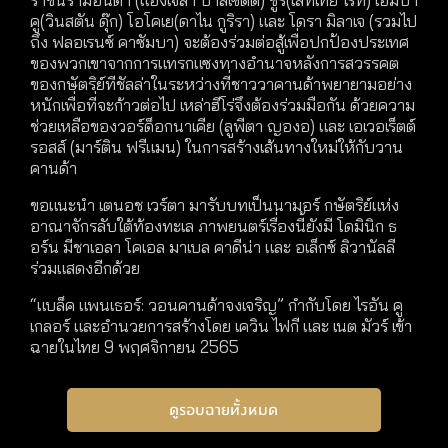
คู(วินสตัน ดุ๊ก) โอโคเย(ดาไน กูริรา) และ โดรา มิลาเจ (รวมไป
ถึง ฟลอเรนซ์ คาซัมบา) จะต้องร่วมต่อสู้เพื่อปกป้องประเทศ
ของพวกเขาจากการแทรกแซงทางอำนาจหลังการสวรรคต
ของกษัตริย์ทีชัลล่าในระหว่างที่ชาววาคานด้าพยายามอย่าง
หนักเพื่อที่จะก้าวต่อไป เหล่าฮีโร่จึงต้องร่วมมือกัน ด้วยความ
ช่วยเหลือของวอร์ด็อกนาเคีย (ลูพีตา ญองอ) และ เอเวอเร็ตต์
รอสส์ (มาร์ติน ฟรีแมน) ในการสร้างเส้นทางใหม่ให้กับวาน
คานด้า
ขอแนะนำ เตนอช เวร์ตา มารับบทเป็นนามอร์ กษัตริย์แห่ง
อาณาจักรลับใต้ท้องทะเล ภาพยนตร์เรื่องนี้ยังมี โดมินิก ธ
อร์น มีชาเอลา โคเอล มาเบล คาดีน่า และ อเล็กซ์ ลิวานัลลี
ร่วมแสดงอีกด้วย
“แบล็ค แพนเธอร์: วอนคานด้าจงเจริญ” กำกับโดย ไรอัน คู
เกลอร์ และอำนวยการสร้างโดย เควิน ไฟกี และ เนต มัวร์ เข้า
ฉายในไทย 9 พฤศจิกายน 2565
ดูรอบฉายทั้งหมด