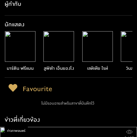
ผู้กำกับ
นักแสดง
มาร์ติน ฟรีแมน
ลูพิต้า เอ็นยองโง
เลทิเทีย ไรท์
วินสตั
Favourite
ไม่มีรอบฉายสำหรับสาขาที่บันทึกไว้
ข่าวที่เกี่ยวข้อง
ข่าวภาพยนตร์