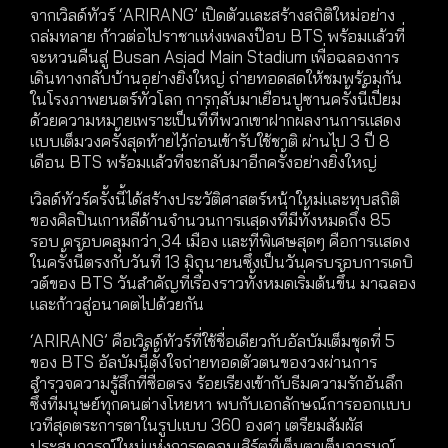
จากเวิลด์ทัวร์ ‘ARIRANG’ เปิดตัวและสร้างสถิติใหม่อย่าง
ถล่มทลาย ก้าวต่อไปราชาแห่งเพลงป๊อบ BTS พร้อมแล้วที่
จะหวนคืนสู่ Busan Asiad Main Stadium เพื่อฉลองการ
เดินทางกลับบ้านอย่างยิ่งใหญ่ ถ่ายทอดสดให้ชมพร้อมกัน
ในโรงภาพยนตร์ทั่วโลก การกลับมาเยือนปูซานครั้งนี้เปี่ยม
ด้วยความหมายเพราะเป็นที่ที่พวกเขาฝากผลงานการแสดง
แบบเต็มวงครั้งสุดท้ายไว้ก่อนเข้ารับใช้ชาติ ผ่านไป 3 ปี 8
เดือน BTS พร้อมแล้วที่จะกลับมาอีกครั้งอย่างยิ่งใหญ่
เวิลด์ทัวร์ครั้งนี้ได้สร้างประวัติศาสตร์หน้าใหม่และทุบสถิติ
ของศิลปินเกาหลีด้านจำนวนการแสดงที่มีทั้งหมดถึง 85
รอบ ครอบคลุมกว่า 34 เมือง และที่พิเศษสุดๆ คือการแสดง
ในครั้งนี้ตรงกับวันที่ 13 มิถุนายนซึ่งเป็นวันครบรอบการเดบิ
วต์ของ BTS วันสำคัญที่เรื่องราวทั้งหมดเริ่มต้นขึ้น มาฉลอง
และก้าวสู่อนาคตไปด้วยกัน
‘ARIRANG’ คือเวิลด์ทัวร์ที่ใช้ชื่อเดียวกับอัลบัมเต็มชุดที่ 5
ของ BTS อัลบัมนี้ตั้งใจถ่ายทอดตัวตนของวงผ่านการ
สำรวจความรู้สึกที่ซื่อตรง ร้อยเรียงเข้ากับธีมความรักอันลึก
ซึ้งที่มนุษย์ทุกคนต่างโหยหา พบกับเอกลักษณ์การออกแบบ
เวทีสุดตระการตาในรูปแบบ 360 องศา เตรียมสัมผัส
ประสบการณ์ใหม่แห่งการดูคอนเสิร์ตที่เต็มตาเต็มอารมณ์