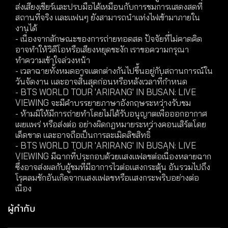
ส่งเสียงเชียร์และปรบมือได้เหมือนกับการชมการแสดงสดที่
สถานที่จริง และแฟนๆ ยังสามารถนำแท่งไฟเข้ามาภายใน
งานได้
- เนื่องจากลักษณะของการถ่ายทอดสด ปัจจัยที่ไม่คาดคิด
อาจทำให้วิดีโอหรือเสียงหยุดชะงัก เราขอความกรุณา
ทำความเข้าใจล่วงหน้า
- เวลาฉายทั้งหมดอาจแตกต่างกันไปขึ้นอยู่กับสถานการณ์ใน
วันจัดงาน และอาจสิ้นสุดก่อนหรือหลังเวลาที่กำหนด
- BTS WORLD TOUR 'ARIRANG' IN BUSAN: LIVE
VIEWING จะมีคำบรรยายภาษาอังกฤษระหว่างรับชม
- ห้ามมิให้มีการถ่ายทำโดยไม่ได้รับอนุญาตเพื่อออกอากาศ
เผยแพร่ หรือส่งต่อ อย่างผิดกฎหมายระหว่างคอนเสิร์ตโดย
เด็ดขาด และอาจถือเป็นการละเมิดลิขสิทธิ์
- BTS WORLD TOUR 'ARIRANG' IN BUSAN: LIVE
VIEWING มีฉากที่ประกอบด้วยแสงแฟลชต่อเนื่องหลายฉาก
ซึ่งอาจส่งผลกับผู้ชมที่มีอาการไวต่อแสงกระตุ้น อันรวมไปถึง
โรคลมชักอันเกิดจากแสงแฟลชหรือแสงกระพริบอย่างต่อ
เนื่อง
ผู้กำกับ