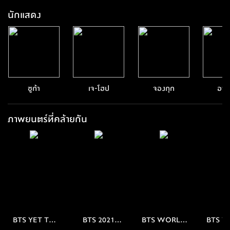
นักแสดง
ชูก้า
เจ-โฮป
จองกุก
อาร์
ภาพยนตร์ที่คล้ายกัน
BTS YET TO
BTS 2021
BTS WORLD
BTS 