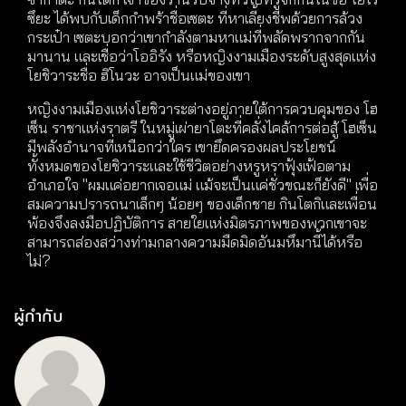
ซึยะ ได้พบกับเด็กกำพร้าชื่อเซตะ ที่หาเลี้ยงชีพด้วยการล้วง
กระเป๋า เซตะบอกว่าเขากำลังตามหาแม่ที่พลัดพรากจากกัน
มานาน และเชื่อว่าโออิรัง หรือหญิงงามเมืองระดับสูงสุดแห่ง
โยชิวาระชื่อ ฮิโนวะ อาจเป็นแม่ของเขา
หญิงงามเมืองแห่งโยชิวาระต่างอยู่ภายใต้การควบคุมของ โฮ
เซ็น ราชาแห่งราตรี ในหมู่เผ่ายาโตะที่คลั่งไคล้การต่อสู้ โฮเซ็น
มีพลังอำนาจที่เหนือกว่าใคร เขายึดครองผลประโยชน์
ทั้งหมดของโยชิวาระและใช้ชีวิตอย่างหรูหราฟุ้งเฟ้อตาม
อำเภอใจ "ผมแค่อยากเจอแม่ แม้จะเป็นแค่ชั่วขณะก็ยังดี" เพื่อ
สมความปรารถนาเล็กๆ น้อยๆ ของเด็กชาย กินโตกิและเพื่อน
พ้องจึงลงมือปฏิบัติการ สายใยแห่งมิตรภาพของพวกเขาจะ
สามารถส่องสว่างท่ามกลางความมืดมิดอันมหึมานี้ได้หรือ
ไม่?
ผู้กำกับ