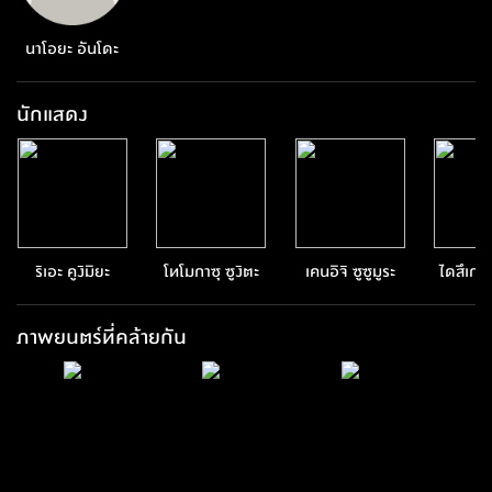
นาโอยะ อันโดะ
นักแสดง
ริเอะ คูงิมิยะ
โทโมกาซุ ซูงิตะ
เคนอิจิ ซูซูมูระ
ไดสึเกะ 
ภาพยนตร์ที่คล้ายกัน