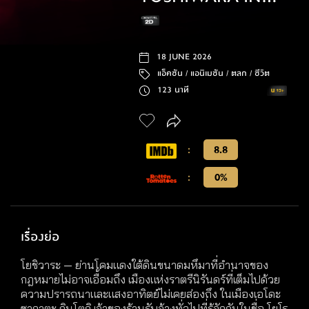
FLAMES
18 JUNE 2026
แอ็คชัน /
แอนิเมชัน /
ตลก /
ชีวิต
123 นาที
:
8.8
:
0%
เรื่องย่อ
โยชิวาระ — ย่านโคมแดงใต้ดินขนาดมหึมาที่อำนาจของ
กฎหมายไม่อาจเอื้อมถึง เมืองแห่งราตรีนิรันดร์ที่เต็มไปด้วย
ความปรารถนาและแสงอาทิตย์ไม่เคยส่องถึง ในเมืองเอโดะ
ซากาตะ กินโตกิ เจ้าของร้านรับจ้างทั่วไปที่รู้จักกันในชื่อ โยโร