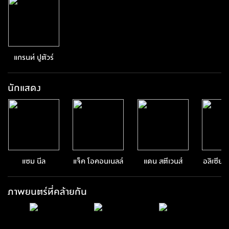
แกรนท์ ปูตัวร์
นักแสดง
แซม นีล
แจ็ค โอคอนเนลล์
แดน สตีเวนส์
อลิเซีย 
แคร
ภาพยนตร์ที่คล้ายกัน