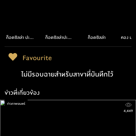
ก็อดซิลล่า ปะทะ
ก็อดซิลล่าปะทะ
ก็อดซิลล่า
คอง มหา
คอง
คอง 2 อาณาจักร
กะโ
ใหม่
Favourite
ไม่มีรอบฉายสำหรับสาขาที่บันทึกไว้
ข่าวที่เกี่ยวข้อง
ข่าวภาพยนตร์
4,449