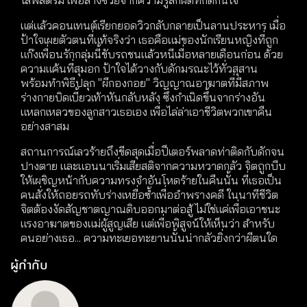
แต่แล้วคอนเทนต์เรียกยอดวิวกลับกลายเป็นลานประหาร เมื่อ
ป้าใจเผยตัวตนที่แท้จริงว่า เธอคือแม่ของนักเรียนหญิงที่ถูก
แก๊งเพื่อนรักกลุ่มนี้ขับรถชนแล้วหนีเมื่อหลายเดือนก่อน ด้วย
ความแค้นที่สุมอก ป้าใจได้วางกับดักมรณะไว้ทั่วสุสาน
พร้อมทำพิธีปลุก "ผีกองกอย" วิญญาณอาฆาตที่มีสภาพ
ร่างกายบิดเบี้ยวเท้าหันกลับหลัง ซึ่งกำเนิดขึ้นจากร่างอัน
แหลกเหลวของลูกสาวเธอเอง เพื่อไล่ล่าเอาชีวิตพวกเขาคืน
อย่างสาสม
สถานการณ์เลวร้ายถึงขีดสุดเมื่อปีเตอร์พลาดท่าติดกับดักจน
ปางตาย และแอนนาเริ่มเสียสติจากความหวาดกลัว จิตถูกบีบ
ให้เผชิญหน้ากับความทรงจำอันโหดร้ายในคืนนั้น ที่เธอเป็น
คนสั่งให้ถอยรถทับร่างเหยื่อซ้ำเพื่ออำพรางคดี ในนาทีชีวิต
จิตต้องงัดสัญชาตญาณดิบออกมาต่อสู้ ไม่ใช่แค่เพื่อเอาชนะ
แรงอาฆาตของแม่ผู้สูญเสีย แต่เพื่อพิสูจน์ให้เห็นว่า สำหรับ
คนอย่างเธอ... ความทะเยอทะยานนั้นน่ากลัวยิ่งกว่าผีตนใด
ผู้กำกับ