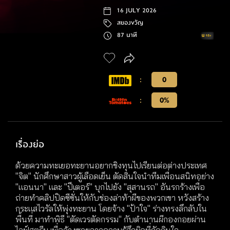
16 JULY 2026
สยองขวัญ
87 นาที
:
0
:
0%
เรื่องย่อ
ด้วยความทะเยอทะยานอยากชิงทุนไปเรียนต่อต่างประเทศ
"จิต" นักศึกษาสาวผู้เลือดเย็น ตัดสินใจนำทีมเพื่อนสนิทอย่าง
"แอนนา" และ "ปีเตอร์" บุกไปยัง "สุสานรถ" อันรกร้างเพื่อ
ถ่ายทำคลิปปิดซีซั่นให้กับช่องล่าท้าผีของพวกเขา หวังสร้าง
กระแสไวรัลให้พุ่งทะยาน โดยจ้าง "ป้าใจ" ร่างทรงลึกลับใน
พื้นที่ มาทำพิธี "ตัดเวรตัดกรรม" กับตำนานผีกองกอยผ่าน
ไลฟ์สตรีม เพื่อล้างซวยจากความรู้สึกผิดที่กัดกินใจ