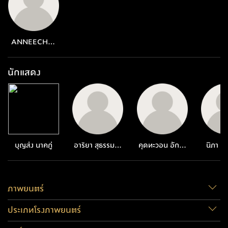
ANNEECHAI
KAEWLA
นักแสดง
บุญส่ง นาคภู่
อาริยา สุธรรมมะ
คุดทะวอน อักคะ
นิภา ย
วง
ราช
ภาพยนตร์
ประเภทโรงภาพยนตร์