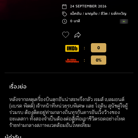
24 SEPTEMBER 2026
แอ็คชัน /
ผจญภัย /
ชีวิต /
ระทึกขวัญ
0 นาที
:
0
:
0%
เรื่องย่อ
หลังจากเหตุเครื่องบินตกอันน่าสะพรึงกลัว เจมส์ เบลมอนต์
(แบรด พิตต์) เจ้าหน้าที่หน่วยรบพิเศษ และ โอดิน สุนัขคู่ใจผู้
ร่วมรบ ต้องติดอยู่ท่ามกลางถิ่นทุรกันดารอันเวิ้งว้างของ
อะแลสกา ทั้งสองจำเป็นต้องต่อสู้เพื่อเอาชีวิตรอดอย่างโหด
ร้ายท่ามกลางสภาพแวดล้อมอันโหดเหี้ยม
ผู้กำกับ