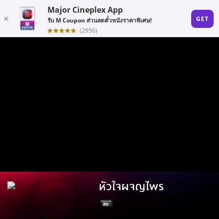
หัวใจผจญไพร