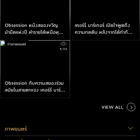
Obsession หนังสยองขวัญ
เคอร์รี บาร์เกอร์ เปิดใจพูดถึง
ม้ามืดแห่งปี ทำรายได้เหนือทุน
ความกดดัน หลังจากได้กำกับ
สร้าง 28 เท่า ตั้งแต่สัปดาห์แรก
Obsession ที่เป็นหนังยาวเรื่อง
ข่าวภาพยนตร์
ของการเข้าฉาย
แรก
9,112
Obsession กับความสยองร่วม
สมัยในสายตาของ เคอร์รี บาร์
เกอร์
VIEW ALL
ภาพยนตร์