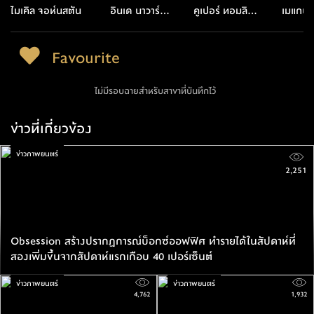
ไมเคิล จอห์นสตัน
อินเด นาวาร์
คูเปอร์ ทอมลิน
เมแกน 
เร็ตต์
สัน
Favourite
ไม่มีรอบฉายสำหรับสาขาที่บันทึกไว้
ข่าวที่เกี่ยวข้อง
ข่าวภาพยนตร์
2,251
Obsession สร้างปรากฏการณ์บ็อกซ์ออฟฟิศ ทำรายได้ในสัปดาห์ที่
สองเพิ่มขึ้นจากสัปดาห์แรกเกือบ 40 เปอร์เซ็นต์
ข่าวภาพยนตร์
ข่าวภาพยนตร์
4,762
1,932