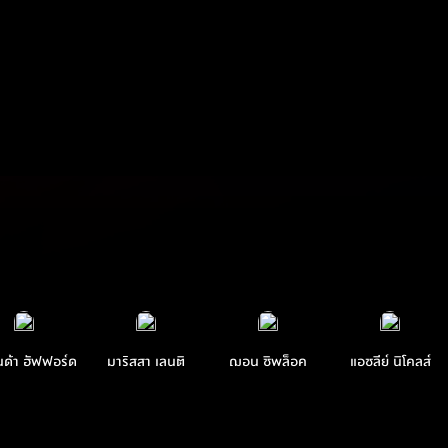
ด้า ฮัฟฟอร์ด
มาริสสา เลนติ
ฌอน ชิพล็อค
แอชลีย์ นิโคลส์