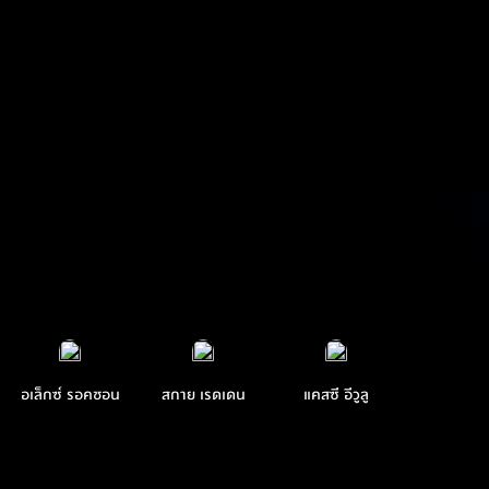
อเล็กซ์ รอคชอน
สกาย เรดเดน
แคสซี อีวูลู