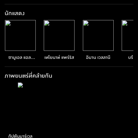
นักแสดง
ซามูเอล แอล.
เทโยนาห์ แพร์ริส
อิมาน เวลลานี
บรี ล
แจ็คสัน
ภาพยนตร์ที่คล้ายกัน
กัปตันมาร์เวล