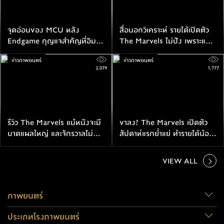
จุดอ่อนของ MCU หลัง
สื่อนอกวิเคราะห์ รายได้เปิดตัว
Endgame กุญแจสำคัญที่อิมาน
The Marvels ไม่ปัง เพราะแผน
เวลลานีคิดว่าจำเป็นต่อมาร์เวล
ของดิสนีย์ที่ผิดพลาด?
ข่าวภาพยนตร์
ข่าวภาพยนตร์
2,079
1,777
รีวิว The Marvels แม้หนังจะมี
ขาลง? The Marvels เปิดตัว
บาดแผลใหญ่ และจักรวาลไม่
สัปดาห์แรกยํ่าแย่ ทำรายได้น้อย
เดินหน้านัก แต่ความบันเทิงเกิน
เป็นอันดับที่สองของหนังจาก
ขีด
MCU
VIEW ALL
ภาพยนตร์
ประเภทโรงภาพยนตร์