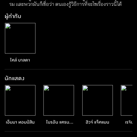
รม และพวกมันก็เชื่อว่า ตนเองรู้วิธีการที่จะไขเรื่องราวนี้ได้
ผู้กำกับ
ไคล์ บาลดา
นักแสดง
เอ็มมา ทอมป์สัน
ไบรอัน แครนส
ฮิวจ์ แจ็คแมน
เรจิน่
ตัน