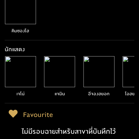
คิมซองโฮ
นักแสดง
เจโน่
แจมิน
อีจองฮยอก
โอฮยอ
Favourite
ไม่มีรอบฉายสำหรับสาขาที่บันทึกไว้