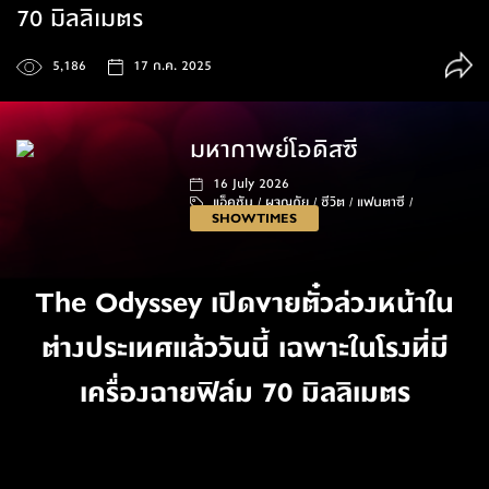
70 มิลลิเมตร
5,186
17 ก.ค. 2025
มหากาพย์โอดิสซี
16 July 2026
แอ็คชัน /
ผจญภัย /
ชีวิต /
แฟนตาซี /
SHOWTIMES
173 นาที
The Odyssey เปิดขายตั๋วล่วงหน้าใน
ต่างประเทศแล้ววันนี้ เฉพาะในโรงที่มี
เครื่องฉายฟิล์ม 70 มิลลิเมตร