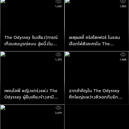
มากที่สุด ด้วยตัวเลข $264 ล้าน
ล้านเหรียญ
1,635
1,003
เหรียญ
The Odyssey รับเสียงวิจารณ์
เหตุผลที่ คริสโตเฟอร์ โนแลน
เกือบสมบูรณ์แบบ สู่หนึ่งใน
เลือกให้ตัวละครใน The
หนังที่ดีที่สุดของ คริสโตเฟอร์
Odyssey พูดภาษาอังกฤษ
โนแลน
สำเนียงอเมริกัน
1,275
1,468
เพเนโลพี หญิงแกร่งแห่ง The
ฉากสำคัญใน The Odyssey
Odyssey ผู้ยืนเคียงข้างสามี
ศึกใหญ่ระหว่างตัวเอกกับยักษ์
ด้วยจิตใจที่ร้อนดั่งไฟ
กินคนเลสทริโกเนียนส์
2,679