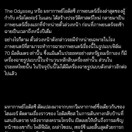
The Odyssey หรือ มหากาพย์โอดิสซี ภาพยนตร์เรื่องล่าสุดของผู้
กำกับ คริสโตเฟอร์ โนแลน ได้สร้างประวัติศาสตร์ใหม่ กลายมาเป็น
ภาพยนตร์เรื่องแรกที่จำหน่ายตั๋วล่วงหน้า ก่อนที่ภาพยนตร์จะเข้า
ฉายเป็นเวลาถึงหนึ่งปีเต็ม
อย่างไรก็ตาม ตั๋วล่วงหน้าดังกล่าวจะมีจำหน่ายเฉพาะในโรง
ภาพยนตร์ที่สามารถทำการฉายภาพยนตร์เรื่องนี้ในรูปแบบฟิล์ม
70 มิลลิเมตร เท่านั้น ซึ่งแม้แต่ในประเทศอย่างสหรัฐอเมริกาเอง ก็มี
เครื่องฉายรูปแบบนี้ในจำนวนหลักสิบเครื่องเท่านั้น ส่วนใน
ประเทศไทยนั้น ในปัจจุบันนี้ไม่ได้มีเครื่องฉายรูปแบบดังกล่าวอีกต่อ
ไปแล้ว
มหากาพย์โอดิสซี ดัดแปลงมาจากบทกวีมหากาพย์ชื่อเดียวกันของ
โฮเมอร์ ติดตามเรื่องราวของ โอดิสเซียส​ ในการเดินทางกลับบ้านที่
แสนอันตราย หลังจากสงครามโทรจัน เปิดเผยให้เห็นถึงการเผชิญ
หน้าของเขากับ โพลีฟีมัส, เหล่าไซเรน, เซอร์ซี และสิ้นสุดด้วยการก