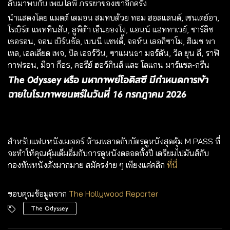
ลับมาพบกับ เพเนโลพี ภรรยาของเขาอีกครั้ง
นำแสดงโดย แมตต์ เดมอน สมทบด้วย ทอม ฮอลแลนด์, เซนเดย์อา,
โรเบิร์ต แพททินสัน, ลูพิต้า เอ็นยองโง, แอนน์ แฮททาเวย์, ชาร์ลิซ
เธอรอน, จอน เบิร์นธัล, เบนนี แซฟดี้, จอห์น เลอกิซาโม, ฮิเมช พา
เทล, เอลเลียต เพจ, บิล เออร์วิน, ซาแมนธา มอร์ตัน, วิล ยุน ลี, ราฟิ
กาฟรอน, มีอา ก็อธ, คอรีย์ ฮอว์กินส์ และ โลแกน มาร์แชล-กรีน
The Odyssey หรือ มหากาพย์โอดิสซี มีกำหนดการเข้า
ฉายในโรงภาพยนตร์ในวันที่ 16 กรกฎาคม 2026
สำหรับแฟนหนังเมเจอร์ ห้ามพลาดกับบัตรดูหนังสุดคุ้ม
M PASS
ที่
จะทำให้คุณคุ้มเต็มอิ่มกับการดูหนังตลอดทั้งปี เตรียมไปมันส์กับ
กองทัพหนังดังมากมาย สมัครง่าย ๆ เพียงแค่คลิก
ที่นี่
ขอบคุณข้อมูลจาก
The Hollywood Reporter
The Odyssey