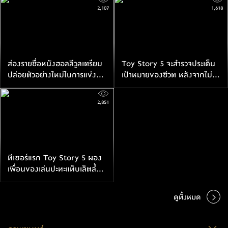
เหล่าของเล่น
เฮด ใน Toy Story 5
2,107
1,618
ส่องรายชื่อหนังฮอลลีวูลเตรียม
Toy Story 5 จะสำรวจประเด็น
ปล่อยตัวอย่างใหม่ในการแข่งขัน
เป้าหมายของชีวิต หลังจากไม่มี
ซูเปอร์โบวล์ 60
ใครสนใจของเล่นอีกต่อไปแล้ว
2,851
ทีเซอร์แรก Toy Story 5 ผอง
เพื่อนของเล่นปะทะแท็บเล็ตลํ้า
ยุค
ดูทั้งหมด