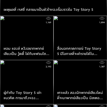
เหตุผลที่ เจสซี่ กลายมาเป็นหัวใจของเรื่องราวใน Toy Story 5
1,169
1,894
ทอม แฮงส์ หวังอยากพากย์
สื่อนอกคาดการณ์ Toy Story
เสียงเป็น วู้ดดี้ ให้กับแฟรนไชส์
5 มีโอกาสที่จะทำรายได้ใน
Toy Story ไปตลอดกาล
สัปดาห์เปิดตัวในอเมริกา $150
ล้านเหรียญ
2,193
1,387
ผู้กำกับ Toy Story 5 เล่า
เคาะแล้ว สองนักพากย์เสียงใหม่
แนวคิด การมาถึงของ
ที่จะมาพากย์เสียงเป็น มิสเตอร์
เทคโนโลยีอาจจะเป็นจุดจบของ
โปเตโตเฮด และ มิสซิสโปเตโต้