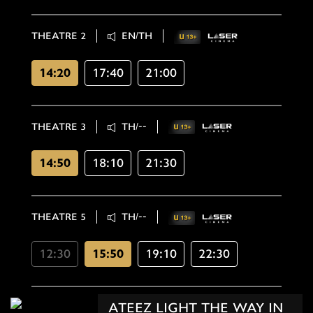
THEATRE 2
EN/TH
14:20
17:40
21:00
THEATRE 3
TH/--
14:50
18:10
21:30
THEATRE 5
TH/--
12:30
15:50
19:10
22:30
ATEEZ LIGHT THE WAY IN