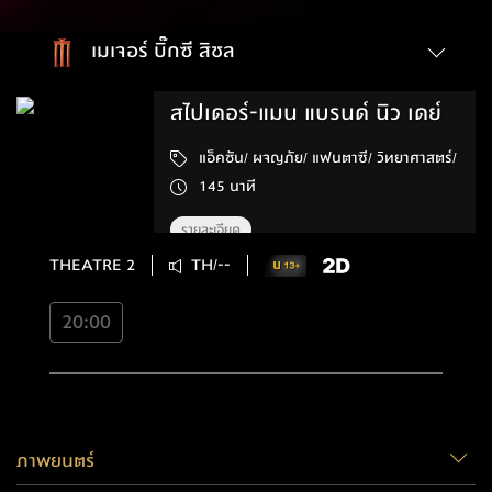
เมเจอร์ บิ๊กซี สิชล
สไปเดอร์-แมน แบรนด์ นิว เดย์
แอ็คชัน/ ผจญภัย/ แฟนตาซี/ วิทยาศาสตร์/
145 นาที
รายละเอียด
THEATRE 2
TH/--
20:00
ภาพยนตร์