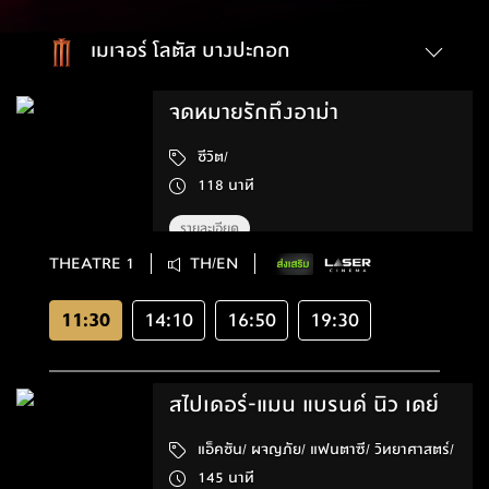
เมเจอร์ โลตัส บางปะกอก
จดหมายรักถึงอาม่า
ชีวิต/
118 นาที
รายละเอียด
THEATRE 1
TH/EN
11:30
14:10
16:50
19:30
สไปเดอร์-แมน แบรนด์ นิว เดย์
แอ็คชัน/ ผจญภัย/ แฟนตาซี/ วิทยาศาสตร์/
145 นาที