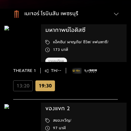
เมเจอร์ โรบินสัน เพชรบุรี
มหากาพย์โอดิสซี
แอ็คชัน/ ผจญภัย/ ชีวิต/ แฟนตาซี/
173 นาที
รายละเอียด
THEATRE 1
TH/--
13:20
19:30
ของแขก 2
สยองขวัญ/
97 นาที