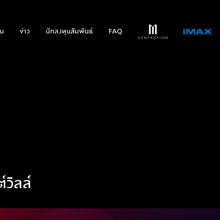
่น
ข่าว
นักลงทุนสัมพันธ์
FAQ
์วิลล์