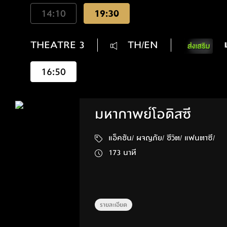
14:10
19:30
THEATRE 3
TH/EN
16:50
มหากาพย์โอดิสซี
แอ็คชัน/ ผจญภัย/ ชีวิต/ แฟนตาซี/
173 นาที
รายละเอียด