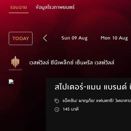
รอบฉาย
ข้อมูลโรงภาพยนตร์
Sun 09 Aug
Mon 10 Aug
TODAY
เวสต์วิลล์ ซีนีเพล็กซ์ เซ็นทรัล เวสต์วิลล์
สไปเดอร์-แมน แบรนด์ น
แอ็คชัน/ ผจญภัย/ แฟนตาซี/ 
145 นาที