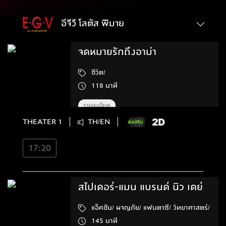
อีจีวี โลตัส พิมาย
จดหมายรักถึงอาม่า
ชีวิต/
118 นาที
รายละเอียด
THEATER 1
TH/EN
17:20
สไปเดอร์-แมน แบรนด์ นิว เดย์
แอ็คชัน/ ผจญภัย/ แฟนตาซี/ วิทยาศาสตร์/
145 นาที