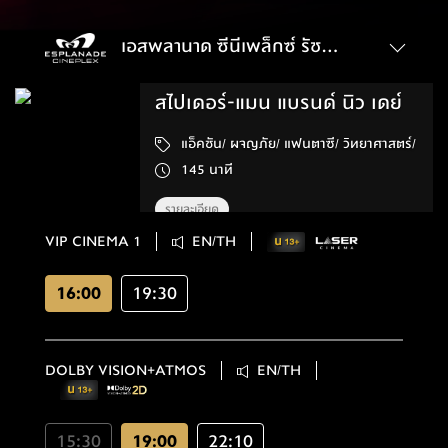
เอสพลานาด ซีนีเพล็กซ์ รัชดาภิเษก
สไปเดอร์-แมน แบรนด์ นิว เดย์
แอ็คชัน/ ผจญภัย/ แฟนตาซี/ วิทยาศาสตร์/
145 นาที
รายละเอียด
VIP CINEMA 1
EN/TH
16:00
19:30
DOLBY VISION+ATMOS
EN/TH
15:30
19:00
22:10