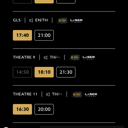
GLS
EN/TH
17:40
21:00
THEATRE 9
TH/--
14:50
18:10
21:30
THEATRE 11
TH/--
16:30
20:00