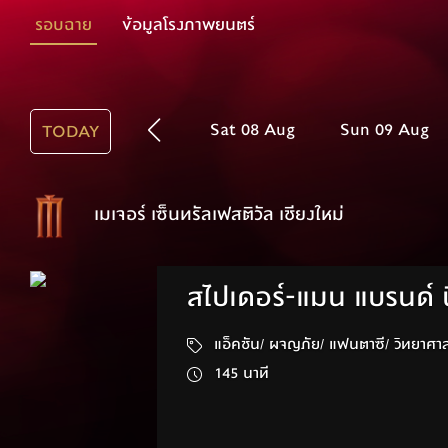
รอบฉาย
ข้อมูลโรงภาพยนตร์
Sat 08 Aug
Sun 09 Aug
TODAY
เมเจอร์ เซ็นทรัลเฟสติวัล เชียงใหม่
สไปเดอร์-แมน แบรนด์ น
แอ็คชัน/ ผจญภัย/ แฟนตาซี/ 
145 นาที