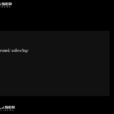
อาชญากรรม/ ชีวิต/ สยองขวัญ/ วิทยาศาสตร์/ ระทึกขวัญ/