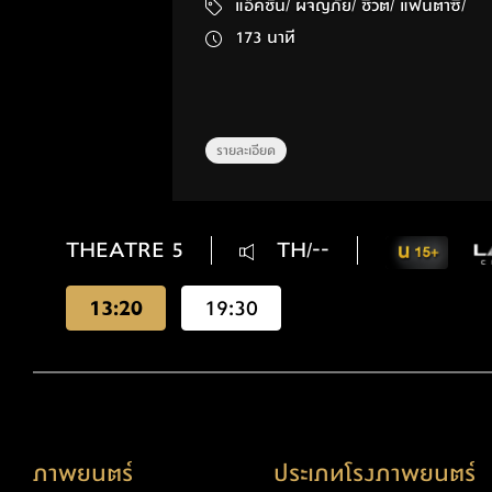
แอ็คชัน/ ผจญภัย/ ชีวิต/ แฟนตาซี/
173 นาที
รายละเอียด
THEATRE 5
TH/--
13:20
19:30
ภาพยนตร์
ประเภทโรงภาพยนตร์