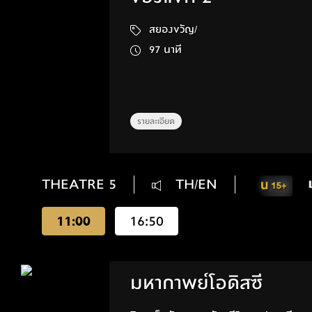
สยองขวัญ/
97 นาที
รายละเอียด
THEATRE 5
TH/EN
11:00
16:50
มหากาพย์โอดิสซี