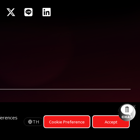
X
ferences
TH
Cookie Preference
Accept
รอบฉาย