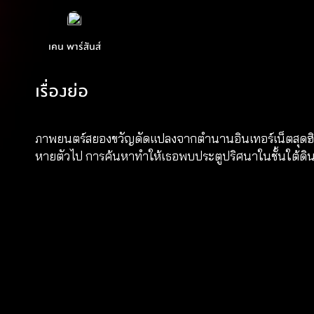
เคน พาร์สันส์
เรื่องย่อ
ภาพยนตร์สยองขวัญดัดแปลงจากตำนานอินเทอร์เน็ตสุดฮิต เล่าถ
หายตัวไป การค้นหาทำให้เธอพบประตูปริศนาในชั้นใต้ดิน นำไปส