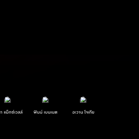
ตา แม็กซ์เวลล์
ฟินน์ เบนเนต
อะวาน โจเกีย