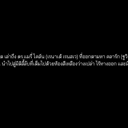
ึง ดร.แมรี่ ไคล์น (เรนาเต้ เรนสเว) ที่ออกตามหา คลาร์ก (ชูวิเท็
ู่มิติลี้ลับที่เต็มไปด้วยห้องสีเหลืองว่างเปล่า ไร้ทางออก และมีสิ